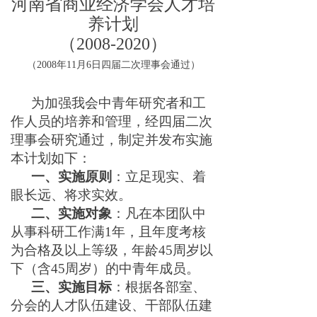
河南省商业经济学会人才培
养计划
（
2008-2020）
（
2008
年
11
月
6
日四届二次理事会通过）
为加强我会中青年研究者和工
作人员的培养和管理，经四届二次
理事会研究通过，制定并发布实施
本计划如下：
一、实施原则
：立足现实、着
眼长远、将求实效。
二、
实施对象
：凡在本团队中
从事科研工作满
1年
，且年度考核
为合格及以上等级，年龄
45周岁以
下
（含
45周岁）
的中青年成员。
三、
实施目标
：根据各部室、
分会的人才队伍建设、干部队伍建