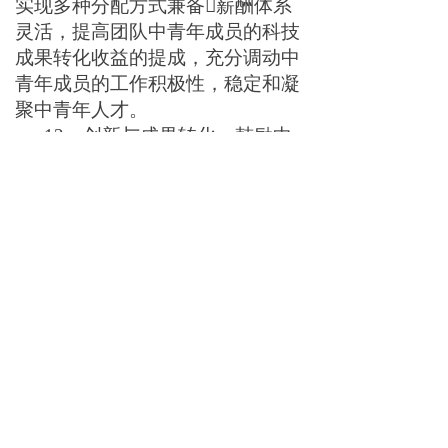
实现多种分配方式兼备
薪酬体系
灵活，提高团队中青年成员的科技
成果转化收益的提成，充分调动中
青年成员的工作积极性，稳定和凝
聚中青年人才。
12
、创新与成果转化，鼓励中
青年研究者发表高水平的论文和专
著，鼓励中青年研究者的科研创新
精神，出台较大力度的优惠政策鼓
励中青年研究者积极开展发明创造
等专利申报和科研成果转化工作，
建立产学研良性循环体系。

五：保障措施
1
、加强组织领导
，建立三级领
导和自我培育体系。
2
、完
善教育体制，坚持把理想
信念教育和科学思想建设摆在首
位
，建立长效的学习教育机制，重