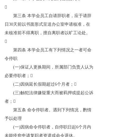

第三条
本学会员工自请辞职者，应于请辞
日
30
天前以书面形式呈送办公室申请核准，在
未核准前不得离职，擅自离职者以旷工论处。

第四条
本学会员工有下列情况之一者可命
令停职
(
一
)
保证人更换期间，所属部门负责人认为
必要停职者；

(
二
)
因病延长假期超过
6
个月者；

(
三
)
触犯法律嫌疑重大而被羁押或提起公诉
者；

第五条
命令停职者。遇到下列情况，酌情
予以处理
(
一
)
因病命令停职者，自停职日起
6
个月内
未能痊愈申请复职者资遣或命令退休。