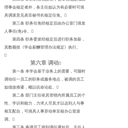
理事会核定者外，各主任如认为有必要时可填
具调派意见表呈秘书长核定任免。

第三条
职务任免经核定后由办公室门填发
人事任
(
免
)
令。

第四条
职务委派经核定后进行职务加薪，
其数额按《学会薪酬管理办法规定》执行。

第六章
调动

第一条
本学会基于业务上的需要，可随时
调动任一员工的职务或服务地点，被调的员工
如借故推诿，概以抗命论处。

第二条
部门主任依其管辖内所属员工的个
性、学识和能力，力求人尽其才以达到人与事
相互配合，可填具人事异动单呈核办公室派
调。

第三条
奉调员工接到调任通知后，主任人