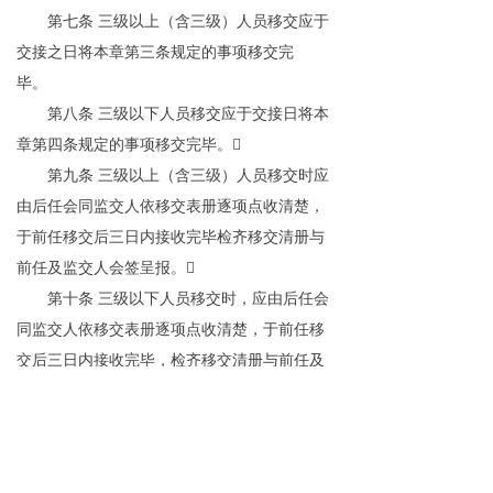
第七条
三级以上（含三级）人员移交应于
交接之日将本章第三条规定的事项移交完
毕。
第八条
三级以下人员移交应于交接日将本
章第四条规定的事项移交完毕。

第九条
三级以上（含三级）人员移交时应
由后任会同监交人依移交表册逐项点收清楚，
于前任移交后三日内接收完毕检齐移交清册与
前任及监交人会签呈报。

第十条
三级以下人员移交时，应由后任会
同监交人依移交表册逐项点收清楚，于前任移
交后三日内接收完毕，检齐移交清册与前任及
监交人会签呈报。

第十一条
各级人员移交应亲自办理，其因
特别原因，经核准指定负责人代为办理交接
时，所有一切责任仍由原移交人负责。
