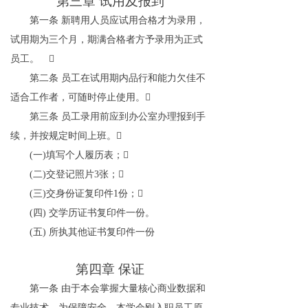
第三章
试用及报到
第一条
新聘用人员应试用合格才为录用，
试用期为三个月，期满合格者方予录用为正式
员工。

第二条
员工在试用期内品行和能力欠佳不
适合工作者，可随时停止使用。

第三条
员工录用前应到办公室办理报到手
续，并按规定时间上班。

(
一
)
填写个人履历表；

(
二
)
交登记照片
3
张；

(
三
)
交身份证复印件
1
份；

(
四
)
交学历证书复印件一份。
(
五
)
所执其他证书复印件一份
第四章
保证
第一条
由于本会掌握大量核心商业数据和
专业技术，为保障安全，本学会刚入职员工原