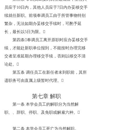
员应于
10
日内，其他人员应于
7
日内办妥移交手
续就任新职。前项奉调员工由于所管事物特别
繁杂，无法如期办妥移交手续时，可酌予延
长，最长以
5
日为限。

第四条
奉调员工离开原职时应办
妥移交手
续，才能赴新职单位报到，不能按时办理完移
交者呈准延期办理移交手续，否则以移交不清
论处。

第五条
调任员工在新任者未到职前，其所
遗职务可由直属上级暂时代理。

第七章
解职
第一条
本学会员工的解职分为当然解
职、、辞职、停职、及免职或解雇六种。

第二条
本学会员工死亡为当然解职。