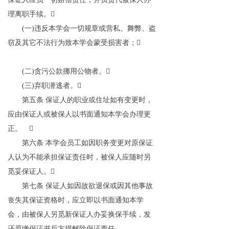
理离职手续。

(
一
)
违反本学会一切规章或营私、舞弊、盗
窃及其它不法行为致本学会蒙受损害者；

(
二
)
贪污公款挪用公物者。

(
三
)
弃职潜逃者。

第五条
保证人的职业或住址如有变更时，
应由保证人或被保人以书面通知本学会办理更
正。

第六条
本学会员工如因职务变更对原保证
人认为不能承担保证责任时，被保人应随时另
觅妥保证人。

第七条
保证人如因故欲退保或因其他事故
丧失其保证资格时，应立即以书面通知本学
会，由被保人另觅新保证人办妥换保手续，发
还原缴保证书后方得解除保证责任。