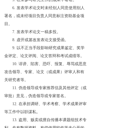
6.
发表学术论文时未经别人同意使用别人
署名，或未经项目负责人同意标注资助基金项
目。
7.
发表学术论文一稿多投。
8.
虚开或篡改发表论文接受函。
9.
以不正当手段影响研究成果鉴定、奖学
金评定、论文评阅、论文答辩和考试成绩等。
10.
诽谤、陷害、恐吓、报复、辱骂或恶意
攻击领导、专家、论文（或成果）评审人和有
关研究者等。
11.
伪造领导或专家推荐信及其他评定（或
审批）意见，伪造领导或专家签名。
12.
在承担调研、学术考察、学术成果评审
等工作中以职谋私。
13.
盗用、贩卖或擅自传播本课题组技术专
利、专有数据资料、有偿使用软件等未公开的