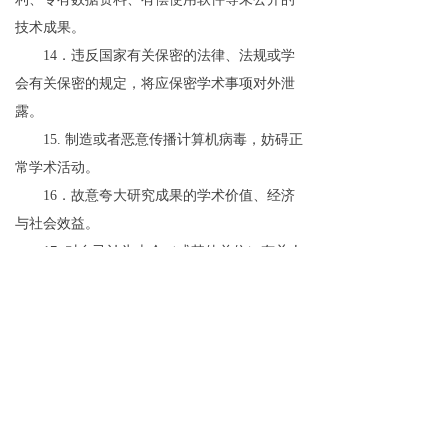
技术成果。
14
．违反国家有关保密的法律、法规或学
会有关保密的规定，将应保密学术事项对外泄
露。
15.
制造或者恶意传播计算机病毒，妨碍正
常学术活动。
16
．故意夸大研究成果的学术价值、经济
与社会效益。
17.
对自己认为本会（或其他单位）有关人
员违法、违纪、违反学术道德行为，没有向本
会或相关管理部门反映举报（或举报后未经查
证确认），而随意向媒体或公众传播而造成不
良后果。
18
．其他违背学术界公认的学术道德规范
的行为。
第七条
违反学术道德规范的受理和鉴定